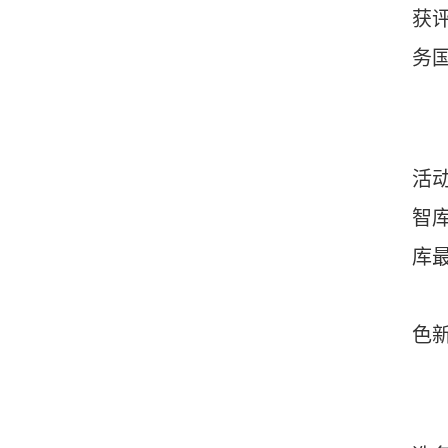
获
务
活
智
库
色