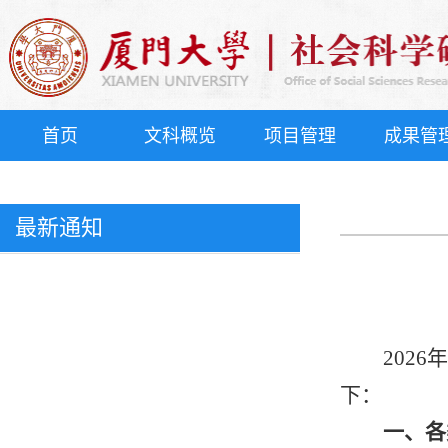
首页
文科概览
项目管理
成果管
最新通知
202
下：
一、
各