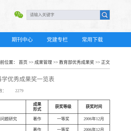
期刊中心
党建专栏
常用下载
当前位置：
首页
>>
成果管理
>>
教育部优秀成果奖
>>
正文
科学优秀成果奖一览表
数：
2279
成果
获奖等级
获奖时间
形式
则问题研究
著作
一等奖
2006
年
12
月
著作
一等奖
2006
年
12
月