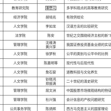
教育研究院
潘懋元
多学科观点的高等教育研究
经济学院
胡培兆
有效供给论
人文学院
李如龙
汉语方言的比较研究
法学院
陈
安
世纪之交围绕经济主权的新“
沈维涛
管理学院
我国证券投资基金业绩的实
黄兴孪
人文学院
徐梦秋
公平的类别与公平中的比例
人文学院
陈嘉明等
现代性与后现代性
人文学院
詹石窗
道教科技与文化养生
钞晓鸿
人文学院
二十世纪的清史研究
郑振满
管理学院
屈文洲
中国股票市场微观结构的特
管理学院
杜兴强
会计信息的产权问题研究
公共事务学院
陈炳辉
西方马克思主义的国家理论