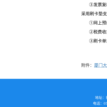
③
发票复
采用刷卡垫支
①
网上预
②
税费收
③
刷卡单
附件：
厦门大
地址：福
电话：059