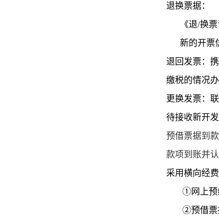
退换票据：
《退
/
换票
新的开票
退回发票：
缴税的情况
更换发票：联
待接收新开发
预借票据到款
款项到账并认
采用横向经费
①
网上预
②
预借票