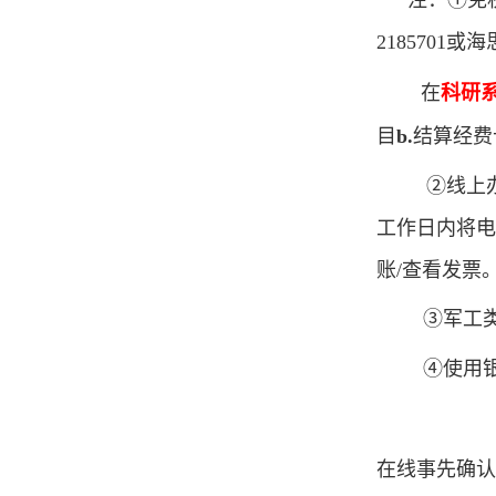
注：①免
2185701
或海
在
科研
目
b.
结算经费
②
线上
工作日内将
账
/
查看发票
③
军工
④
使用
在线事先确认