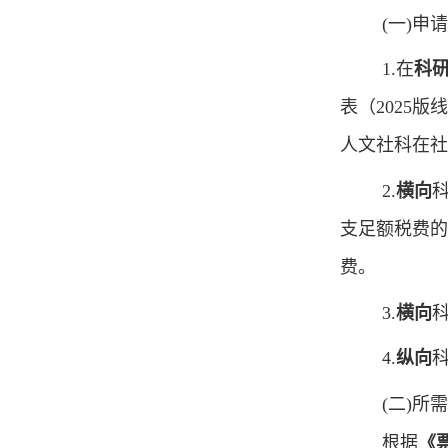
(
一
)
申
1.
在
科
表（
2025
版线
人文社科在社
2.
横向
支足额税费的
费
。
3.
横向
4.
纵向
(
二
)
所
根据
《